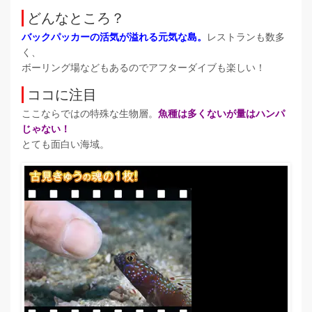
どんなところ？
バックパッカーの活気が溢れる元気な島。
レストランも数多
く、
ボーリング場などもあるのでアフターダイブも楽しい！
ココに注目
ここならではの特殊な生物層。
魚種は多くないが量はハンパ
じゃない！
とても面白い海域。