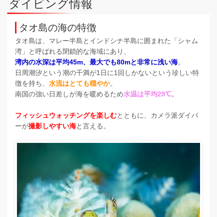
ダイビング情報
タオ島の海の特徴
タオ島は、マレー半島とインドシナ半島に囲まれた「シャム
湾」と呼ばれる閉鎖的な海域にあり、
湾内の水深は平均45m、最大でも80mと非常に浅い海
。
日周潮汐という潮の干満が1日に1回しかないという珍しい特
徴を持ち、
水流はとても穏やか
。
南国の強い日差しが海を暖めるため
水温は平均29℃
。
フィッシュウォッチングを楽しむ
とともに、カメラ派ダイバ
ーが
撮影しやすい海
と言える。