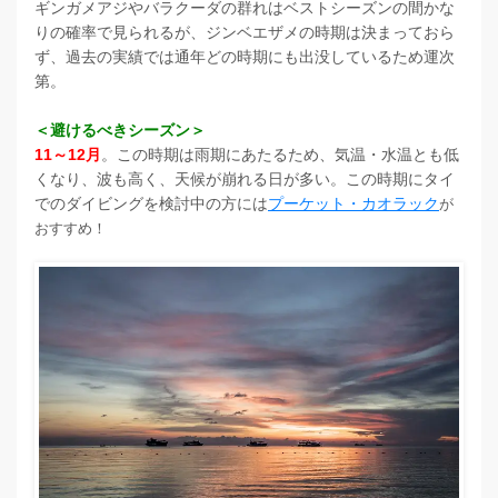
ギンガメアジやバラクーダの群れはベストシーズンの間かな
りの確率で見られるが、ジンベエザメの時期は決まっておら
ず、過去の実績では通年どの時期にも出没しているため運次
第。
＜避けるべきシーズン＞
11～12月
。この時期は雨期にあたるため、気温・水温とも低
くなり、波も高く、天候が崩れる日が多い。この時期にタイ
でのダイビングを検討中の方には
プーケット・カオラック
が
おすすめ！