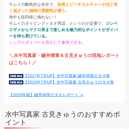
サムイの離島的な存在で、
自然とビーチカルチャーがほど良
く混ざった独特の雰囲気が漂う。
海中も陸同様に侮れない！
サムイのダイビング＝タオ周辺、というのが定番で、
ジンベ
エザメからマクロ系まで楽しめる魅力的なポイントがダイバ
ーを待ち受けている。
シングルダイバーも安心して参加できる。
＼水中写真家・鍵井靖章＆古見きゅうの現地レポート
はこちら！／
【2017年7月UP】水中写真家 鍵井靖章のタオ島
【2019年7月UP】水中写真家 古見きゅうのタオ島
【2020年版】鍵井靖章のタオレポート ≫
水中写真家 古見きゅうのおすすめポ
イント