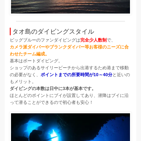
タオ島のダイビングスタイル
ビッグブルーのファンダイビングは
完全少人数制
で、
カメラ派ダイバーやブランクダイバー等お客様のニーズに合
わせたチーム編成。
基本はボートダイビング。
ショップのあるサイリービーチから出港するため港まで移動
の必要がなく、
ポイントまでの所要時間が10～40分
と近いの
もメリット。
ダイビングの本数は日中に3本が基本です。
ほとんどのポイントにブイが設置してあり、潜降はブイに沿
って潜ることができるので初心者も安心！