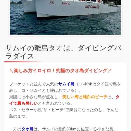
サムイの離島タオは、ダイビングパ
ラダイス
＼楽しみ方イロイロ！究極のタオ島ダイビング／
プーケットと並んで人気の
サムイ島
（コ=Kohはタイ語で島を
表し、コ・サムイとも呼ばれている）。
周囲には小さな島が点在し、
美しい海と純白のビーチ
は、
タ
イで最も美しい
とも言われている。
ベストセラー小説”ザ・ビーチ“で舞台になったのも、そんな
島の１つ。
一方の
タオ島
は、サムイの北約60kmに位置する小さな島。