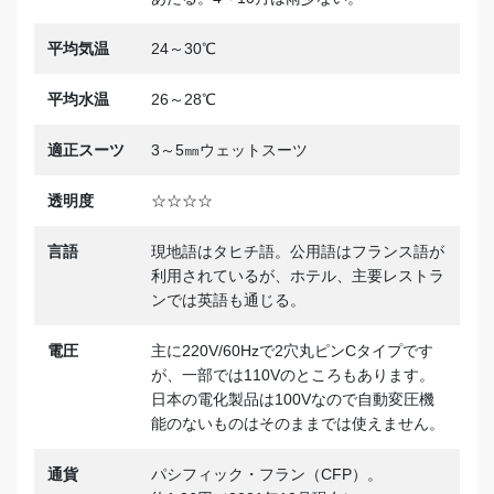
平均気温
24～30℃
平均水温
26～28℃
適正スーツ
3～5㎜ウェットスーツ
透明度
☆☆☆☆
言語
現地語はタヒチ語。公用語はフランス語が
利用されているが、ホテル、主要レストラ
ンでは英語も通じる。
電圧
主に220V/60Hzで2穴丸ピンCタイプです
が、一部では110Vのところもあります。
日本の電化製品は100Vなので自動変圧機
能のないものはそのままでは使えません。
通貨
パシフィック・フラン（CFP）。