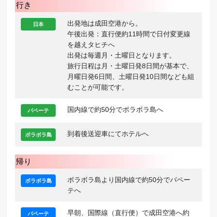
行き
出発地は成田空港から。
日本
午後出発：直行便約11時間で日付変更線
を越えタヒチへ
出発は毎週月・土曜日となります。
旅行日程は月・土曜日発8日間が基本で、
月曜日発6日間、土曜日発10日間なども組
むことが可能です。
国内線で約50分でボラボラ島へ
パペーテ
到着後送迎車にてホテルへ
ボラボラ島
帰り
ボラボラ島より国内線で約50分でパペー
ボラボラ島
テへ
早朝、国際線（直行便）で成田空港へ約
パペーテ