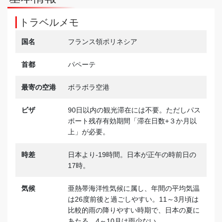
トラベルメモ
国名
フランス領ポリネシア
首都
パペーテ
最寄の空港
ボラボラ空港
ビザ
90日以内の観光滞在には不要。ただしパス
ポート残存有効期間「滞在日数+３か月以
上」が必要。
時差
日本より-19時間。日本が正午の時前日の
17時。
気候
亜熱帯海洋性気候に属し、年間の平均気温
は26度前後と過ごしやすい。11～3月頃は
比較的雨の降りやすい時期で、日本の夏に
あたる。4～10月は雨少ない。