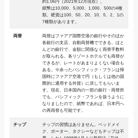
約1.06円（2021年12月現在）。
紙幣は10,000、5,000、1,000、500の4種
類。硬貨は100、50、20、10、5、2、1の
7種類があります。
両替
両替はファアア国際空港の銀行やそのほか
各銀行の支店、自動両替機でできる。ほと
んどの銀行で、金額に関係なく両替手数料
が取られる。各リゾートホテルでも両替が
できるが、レートがあまりよくない場合も
ある。※余ったパシフィック・フランは帰
国時にファアア空港で円（もしくは他の国
際的に通用する外貨）に戻してもらいま
す。現在、日本国内の一部の銀行・両替所
でも、パシフィック・フランを扱うように
なりましたので、紙幣であれば、日本円へ
の再両替も可能です。
チップ
チップの習慣はありません。ベッドメイ
ク、ポーター、タクシーなどもチップは不