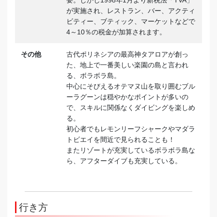
要。しかし1998年1月より新税法「TVA」
が実施され、レストラン、バー、アクティ
ビティー、ブティック、マーケットなどで
4～10％の税金が加算されます。
その他
古代ポリネシアの最高神タアロアが創っ
た、地上で一番美しい楽園の島と言われ
る、ボラボラ島。
中心にそびえるオテマヌ山を取り囲むブル
ーラグーンは穏やかなポイントが多いの
で、スキルに関係なくダイビングを楽しめ
る。
初心者でもレモンリーフシャークやマダラ
トビエイを間近で見られることも！
またリゾートが充実しているボラボラ島な
ら、アフターダイブも充実している。
行き方