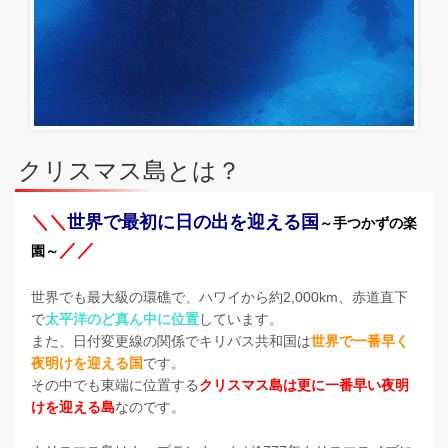
クリスマス島とは？
＼＼
世界で最初に日の出を迎える国
～手つかずの楽
／／
園～
世界でも最大級の環礁で、ハワイから約2,000km、赤道直下
で
太平洋のど真ん中に位置
しています。
また、日付変更線の関係でキリバス共和国は
世界で一番早く
夜明けを迎える国
です。
その中でも東端に位置する
クリスマス島は更に一番早い夜明
けを迎える島
なのです。