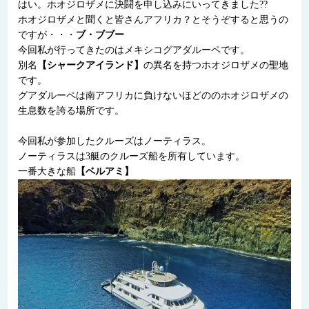
はい。ホオジロザメに決闘を申し込みにいってきました??
ホオジロザメと聞くと皆さんアフリカ？とそうぞすると思うの
ですが・・・
ブ・ブブー
今回私が行ってきたのはメキシコグアダルーペです。
別名
【シャークアイランド】
の異名を持つホオジロザメの聖地
です。
グアダルーペは南アフリカに負けないほどののホオジロザメの
生息数を誇る場所です。
今回私が参加したクルーズはノーティラス。
ノーティラスは3艇のクルーズ船を所有しています。
一番大きな船
【ベルアミ】