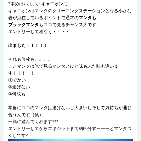
2本めはいよいよ
キャニオン
に。
キャニオンはマンタのクリーニングステーションとなる小さな
岩が点在しているポイントで通常の
マンタも
ブラックマンタ
もココで見るチャンス大です
エントリーして程なく・・・・
出ました！！！！！
それも何枚も。。。。
ここマンタは他で見るマンタとひと味もふた味も違いま
す！！！！！
①でかい
②逃げない
③何枚も
本当にココのマンタは逃げないし大きいしそして気持ちが通じ
合うんです（笑）
一緒に遊んでくれます???
エントリーしてからエキジットまで約60分ずーーーとマンタづ
くしです?