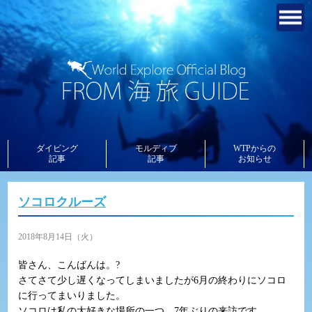
ダイビング
モルディブ
WTPからの
記事
記事
お知らせ
ソコロクルーズ
2018年8月14日（火）
皆さん、こんばんは。?
さてさて少し遅くなってしまいましたが6月の終わりにソコロ
に行ってまいりました。
ソコロは私の大好きな場所の一つ。7年ぶりの来訪です。