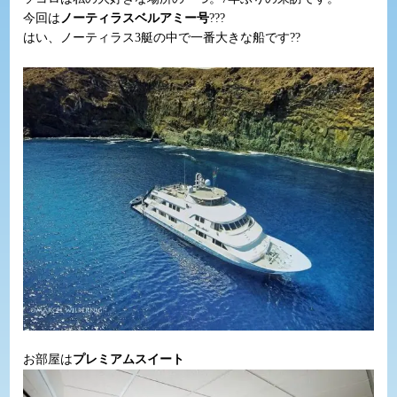
今回は
ノーティラスベルアミー号
???
はい、ノーティラス3艇の中で一番大きな船です??
お部屋は
プレミアムスイート