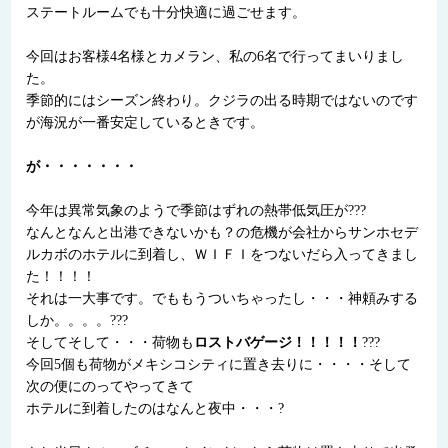
ステートルームでも十分快適に過ごせます。
今回はお客様4名様とカメラン、私の6名で行ってまいりまし
た。
季節的にはシーズン終わり。クジラの出る時期ではないのです
が海況が一番安定しているときです。
が・・・・・・・
今年は異常気象のようで季節はずれの熱帯低気圧が???
なんとなんと出港できないかも？の危機が会社からサンホセデ
ルカボのホテルに到着し、ＷＩＦＩをつないだら入ってきまし
た！！！！
それは一大事です。でももうついちゃったし・・・神頼みする
しか。。。。???
そしてそして・・・荷物も
ロストバゲージ！！！！！
???
今回5個も荷物がメキシコシティに置き去りに・・・・そして
次の便にのってやってきて
ホテルに到着したのはなんと夜中・・・?