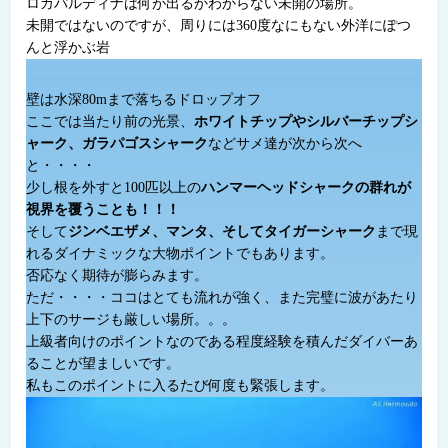
ロカパルディナは何が出るかわからない未開の場所。
未開ではないのですが、周りには360度なにもない外洋にぽつ
んと浮かぶ岩
壁は水深80mまで落ちるドロップオフ
ここでは当たり前の光景、
ホワイトチップやシルバーチップシ
ャーク、ガラパゴスシャーク
などサメ達が次から次へ
と・・・・
少し根を外すと100匹以上の
ハンマーヘッドシャークの群れが
視界を覆うことも！！！
そして
ジンベエザメ、マンタ、そしてタイガーシャーク
まで現
れるダイナミックな大物ポイントでもあります。
否応なく期待が膨らみます。
ただ・・・・ココはとても流れが強く、また完璧に波があたり
上下のサージも厳しい場所。。。
上級者向けのポイントなのである程度経験を積んだダイバーあ
ることが望ましいです。
私もこのポイントに入るたび何度も緊張します。