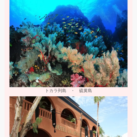
トカラ列島 ・ 硫黄島