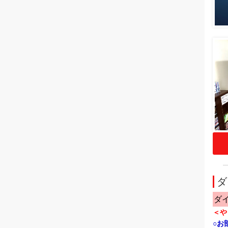
ダ
ダ
＜や
○お