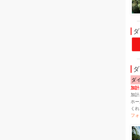
ダ
ダ
ダ
加計
加計
ホー
くれ
フォ