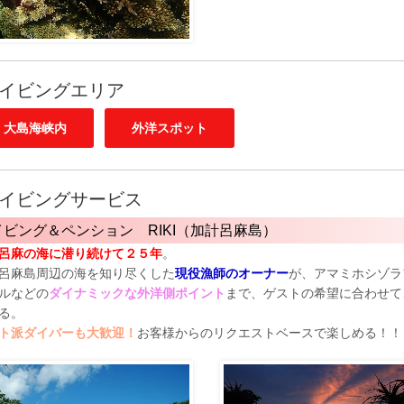
イビングエリア
大島海峡内
外洋スポット
イビングサービス
イビング＆ペンション RIKI（加計呂麻島）
呂麻の海に潜り続けて２５年
。
呂麻島周辺の海を知り尽くした
現役漁師のオーナー
が、アマミホシゾラ
ルなどの
ダイナミックな外洋側ポイント
まで、ゲストの希望に合わせて
る。
ト派ダイバーも大歓迎！
お客様からのリクエストベースで楽しめる！！