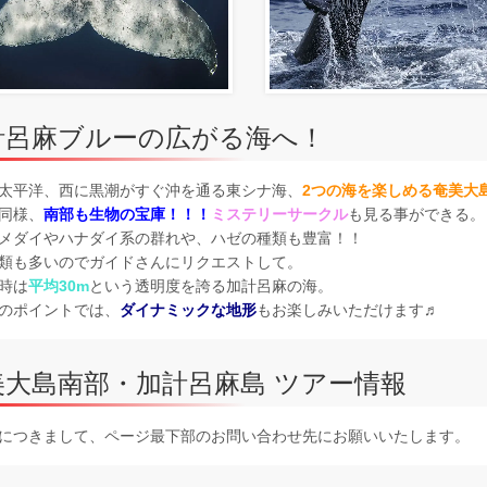
計呂麻ブルーの広がる海へ！
太平洋、西に黒潮がすぐ沖を通る東シナ海、
2つの海を楽しめる奄美大
同様、
南部も生物の宝庫！！！
ミステリーサークル
も見る事ができる。
メダイやハナダイ系の群れや、ハゼの種類も豊富！！
類も多いのでガイドさんにリクエストして。
時は
平均30m
という透明度を誇る加計呂麻の海。
のポイントでは、
ダイナミックな地形
もお楽しみいただけます♬
美大島南部・加計呂麻島 ツアー情報
につきまして、ページ最下部のお問い合わせ先にお願いいたします。