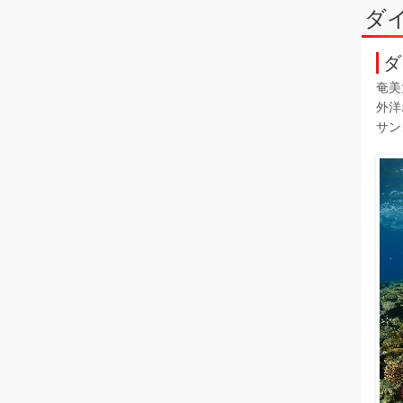
ダ
ダ
奄美
外洋
サン