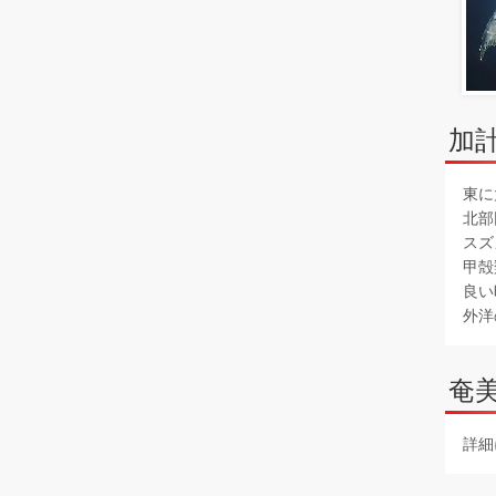
加
東に
北部
スズ
甲殻
良い
外洋
奄
詳細